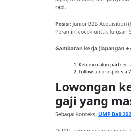
rapi.
Posisi:
Junior B2B Acquisition (
Peran ini cocok untuk lulusan
Gambaran kerja (lapangan + o
Ketemu calon partner: a
Follow-up prospek via 
Lowongan kerj
gaji yang ma
Sebagai konteks,
UMP Bali 20
Di IPH, kami menawarkan struk