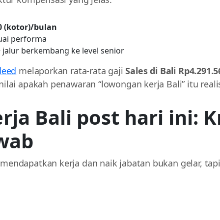
0 (kotor)/bulan
suai performa
+ jalur berkembang ke level senior
deed
melaporkan rata-rata gaji
Sales di Bali Rp4.291.
ai apakah penawaran “lowongan kerja Bali” itu realis
a Bali post hari ini: K
wab
ndapatkan kerja dan naik jabatan bukan gelar, tapi k