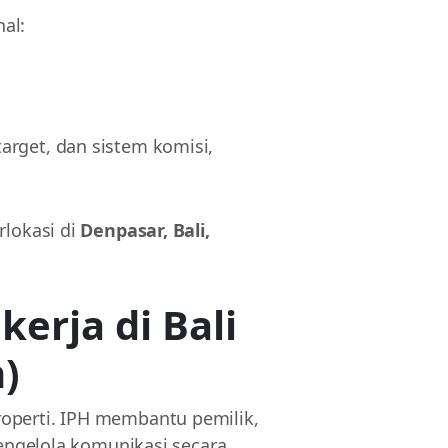
hal:
 target, dan sistem komisi,
rlokasi di
Denpasar, Bali,
kerja di Bali
n)
operti. IPH membantu pemilik,
mengelola komunikasi secara