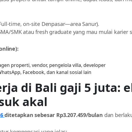
Full-time, on-site Denpasar—area Sanur).
 SMA/SMK atau fresh graduate yang mau mulai karier
nline):
gen properti, vendor, pengelola villa, developer
WhatsApp, Facebook, dan kanal sosial lain
a di Bali gaji 5 juta: 
suk akal
26
ditetapkan sebesar Rp3.207.459/bulan
dan berlaku
tur kompensasi yang jelas: