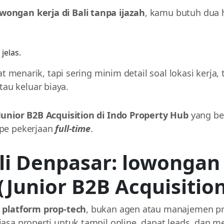
wongan kerja di Bali tanpa ijazah
, kamu butuh dua 
jelas.
hat menarik, tapi sering minim detail soal lokasi kerja,
au keluar biaya.
Junior B2B Acquisition di Indo Property Hub
yang be
ipe pekerjaan
full-time
.
li Denpasar: lowongan 
(Junior B2B Acquisitio
h
platform prop-tech
, bukan agen atau manajemen pr
jasa properti untuk tampil online, dapat leads, dan 